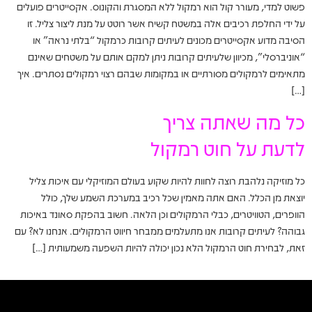
פשוט למדי, מעורר קול הוא רמקול ללא המסגרת והקונוס. אקסייטרים פועלים
על ידי החלפת רכיבים אלה במשטח קשיח אשר רוטט על מנת ליצור צליל. זו
הסיבה מדוע אקסייטרים מכונים לעיתים קרובות כרמקול “בלתי נראה” או
“אוניברסלי”, מכיוון שלעיתים קרובות ניתן למקם אותם על משטחים שאינם
מתאימים לרמקולים מסורתיים או במקומות שבהם רצוי רמקולים נסתרים. איך
[…]
כל מה שאתה צריך
לדעת על חוט רמקול
כל מוזיקה נלהבת רוצה לחוות להיות שקוע בעולם המוזיקלי עם איכות צליל
יוצאת מן הכלל. האם אתה מאמין שכל רכיב במערכת השמע שלך, כולל
הוופרים, הטוויטרים, כבלי הרמקולים וכן הלאה. חשוב בהפקת סאונד באיכות
גבוהה? לעיתים קרובות אנו מתעלמים ממבחר חיווט הרמקולים. אנחנו לא? עם
זאת, לבחירת חוט הרמקול הלא נכון יכולה להיות השפעה משמעותית […]